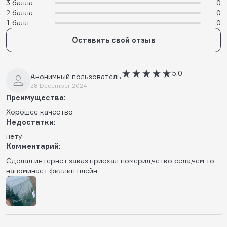
3 балла
0
2 балла
0
1 балл
0
Оставить свой отзыв
5.0
Анонимный пользователь
28 December 2024
Преимущества:
Хорошее качество
Недостатки:
нету
Комментарий:
Сделал интернет заказ,приехал померил,четко села,чем то
напоминает филлип плейн