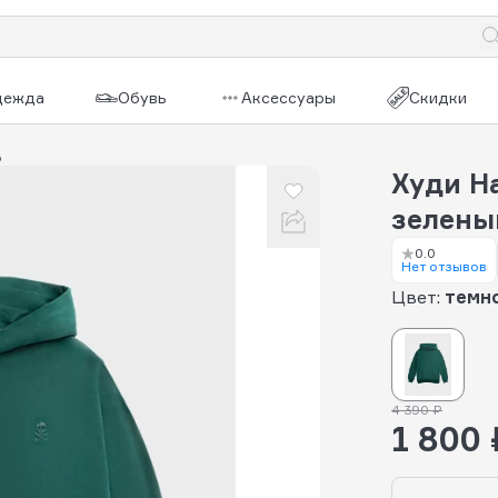
дежда
Обувь
Аксессуары
Скидки
o
Худи H
зелены
0.0
Нет отзывов
Цвет:
темн
4 390 ₽
1 800 