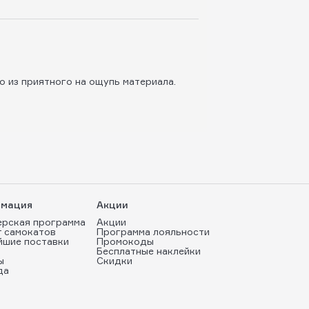
о из приятного на ощупь материала.
мация
Акции
ерская программа
Акции
т самокатов
Программа лояльности
йшие поставки
Промокоды
Бесплатные наклейки
ы
Скидки
да