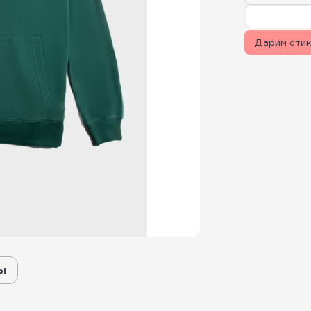
Дарим сти
ы