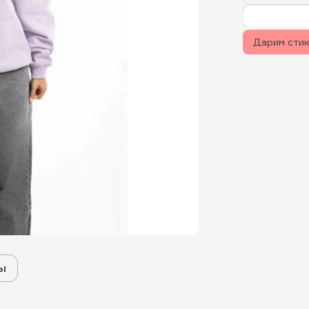
Дарим сти
ы