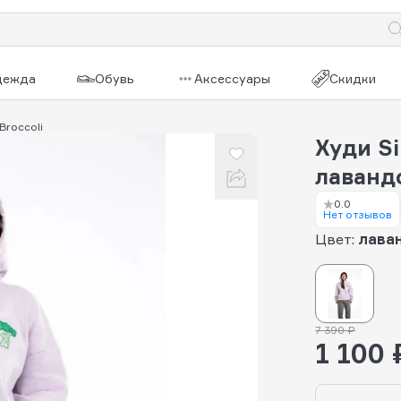
дежда
Обувь
Аксессуары
Скидки
 Broccoli
Худи Si
лаванд
0.0
Нет отзывов
Цвет:
лава
7 390 ₽
1 100 