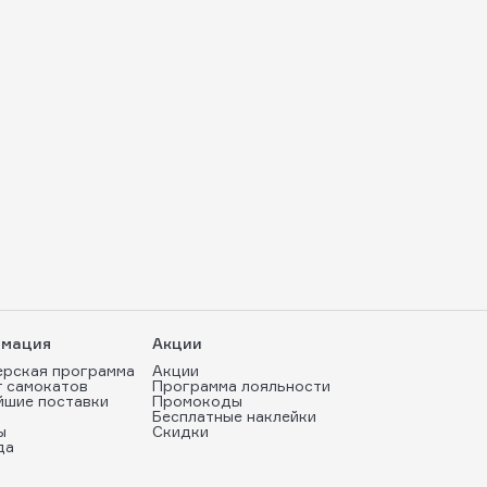
мация
Акции
ерская программа
Акции
т самокатов
Программа лояльности
йшие поставки
Промокоды
Бесплатные наклейки
ы
Скидки
да