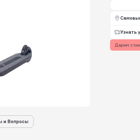
Самовы
Узнать 
Дарим сти
 и Вопросы