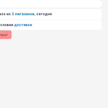
воз из
3 магазинов
, сегодня
условия
доставки
керы!