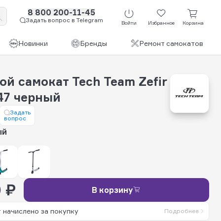
8 800 200-11-45
Задать вопрос в Telegram
Войти
Избранное
Корзина
Новинки
Бренды
Ремонт самокатов
й самокат Tech Team Zefir
 47 черный
Задать
вопрос
ый
 ₽
В корзину
 начислено за покупку
Подробнее