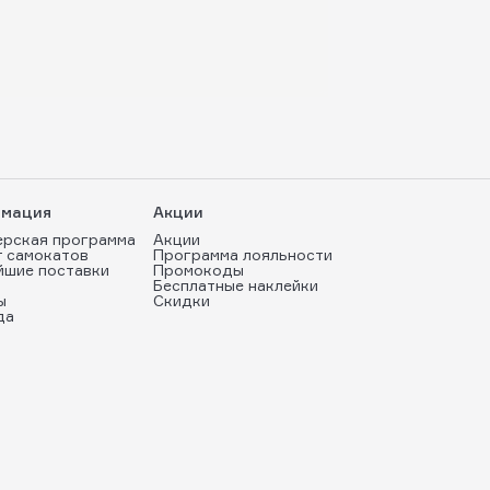
мация
Акции
ерская программа
Акции
т самокатов
Программа лояльности
йшие поставки
Промокоды
Бесплатные наклейки
ы
Скидки
да