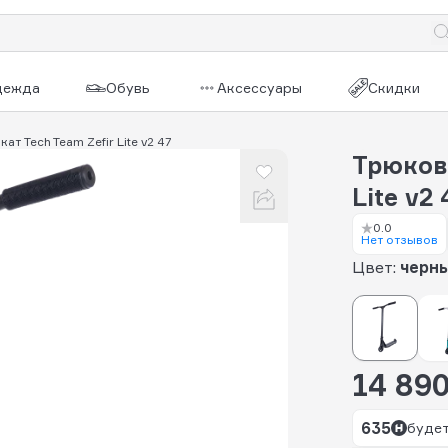
дежда
Обувь
Аксессуары
Скидки
т Tech Team Zefir Lite v2 47
Трюково
Lite v2
0.0
Нет отзывов
Цвет:
черн
14 890
635
будет