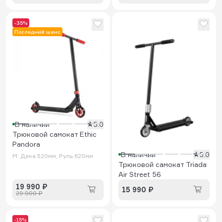
-35%
Последний шанс
В наличии
5.0
Трюковой самокат Ethic
Pandora
В наличии
5.0
M: Дека 520мм, Руль 620мм
Трюковой самокат Triada
Air Street 56
19 990 ₽
15 990 ₽
29 900 ₽
-15%