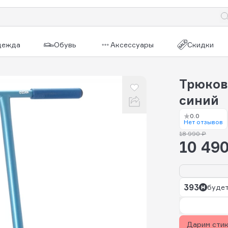
дежда
Обувь
Аксессуары
Скидки
Трюково
синий
0.0
Нет отзывов
18 990 ₽
10 490
393
будет
Дарим сти