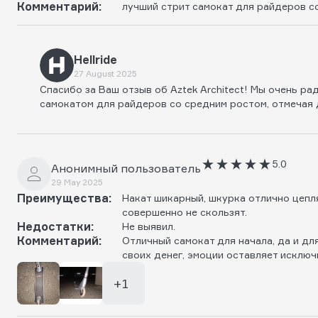
Комментарий:
лучший стрит самокат для райдеров с
Hellride
27 August 2025
Спасибо за Ваш отзыв об Aztek Architect! Мы очень ра
самокатом для райдеров со средним ростом, отмечая д
5.0
Анонимный пользователь
29 May 2025
Преимущества:
Накат шикарный, шкурка отлично цепля
совершенно не скользят.
Недостатки:
Не выявил.
Комментарий:
Отличный самокат для начала, да и д
своих денег, эмоции оставляет исклю
+1