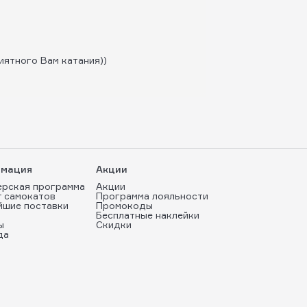
иятного Вам катания))
мация
Акции
ерская программа
Акции
т самокатов
Программа лояльности
йшие поставки
Промокоды
Бесплатные наклейки
ы
Скидки
да