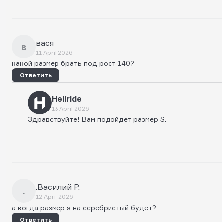
вася
в
11 April 2026
какой размер брать под рост 140?
Ответить
Hellride
13 April 2026
Здравствуйте! Вам подойдёт размер S.
.Василий Р.
.
12 April 2026
а когда размер s на серебристый будет?
Ответить