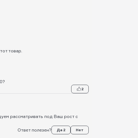
тот товар.
70?
2
дуем рассматривать под Ваш рост с
Ответ полезен?
Да 2
Нет