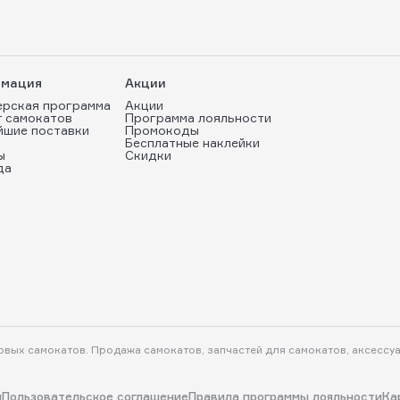
мация
Акции
ерская программа
Акции
т самокатов
Программа лояльности
йшие поставки
Промокоды
Бесплатные наклейки
ы
Скидки
да
ковых самокатов. Продажа самокатов, запчастей для самокатов, аксессу
и
Пользовательское соглашение
Правила программы лояльности
Ка