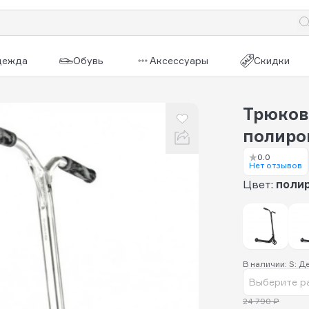
дежда
Обувь
Аксессуары
Скидки
Трюково
полиро
0.0
Нет отзывов
Цвет:
поли
В наличии: S: Д
Выберите р
24 790 ₽