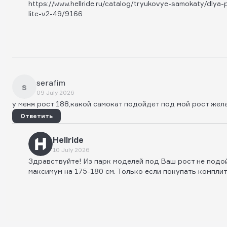
https://www.hellride.ru/catalog/tryukovye-samokaty/dlya
lite-v2-49/9166
serafim
s
09 July 2026
у меня рост 188,какой самокат подойдет под мой рост же
Ответить
Hellride
10 July 2026
Здравствуйте! Из парк моделей под Ваш рост не подой
максимум на 175-180 см. Только если покупать комплит