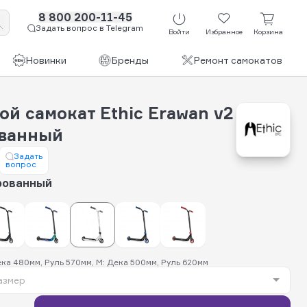
8 800 200-11-45
Задать вопрос в Telegram
Войти
Избранное
Корзина
Новинки
Бренды
Ремонт самокатов
й самокат Ethic Erawan v2
ванный
Задать
вопрос
рованный
ека 480мм, Руль 570мм, M: Дека 500мм, Руль 620мм
азмер