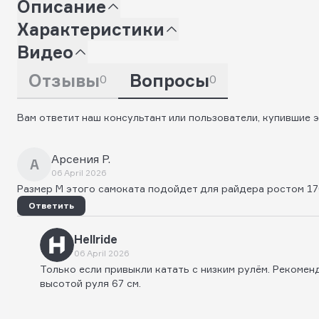
Описание
Характеристики
Видео
Отзывы
Вопросы
0
0
Вам ответит наш консультант или пользователи, купившие э
Арсения Р.
А
06 April 2026
Размер M этого самоката подойдет для райдера ростом 1
Ответить
Hellride
06 April 2026
Только если привыкли катать с низким рулём. Рекомен
высотой руля 67 см.