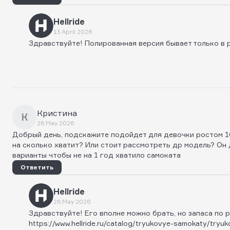
Hellride
13 April 2026
Здравствуйте! Полированная версия бывает только в 
Кристина
К
26 May 2026
Добрый день, подскажите подойдет для девочки ростом 16
на сколько хватит? Или стоит рассмотреть др модель? Он
варианты чтобы не на 1 год хватило самоката
Ответить
Hellride
26 May 2026
Здравствуйте! Его вполне можно брать, но запаса по р
https://www.hellride.ru/catalog/tryukovye-samokaty/tryu