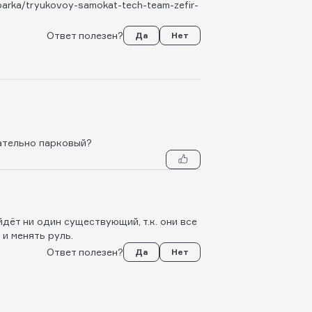
-parka/tryukovoy-samokat-tech-team-zefir-
Ответ полезен?
Да
Нет
лательно парковый?
дёт ни один существующий, т.к. они все
 и менять руль.
Ответ полезен?
Да
Нет