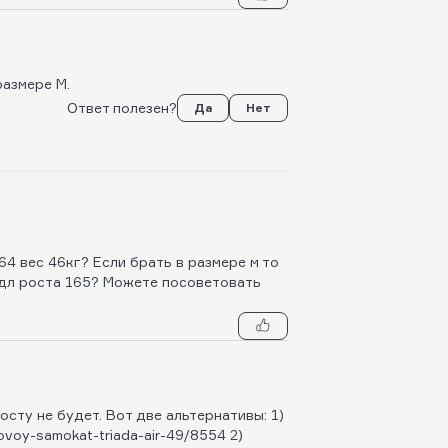
размере М.
Ответ полезен?
Да
Нет
4 вес 46кг? Если брать в размере м то
 дл роста 165? Можете посоветовать
осту не будет. Вот две альтернативы: 1)
kovoy-samokat-triada-air-49/8554 2)