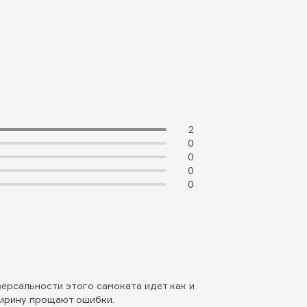
2
0
0
0
0
версальности этого самоката идет как и
 ширину прощают ошибки.