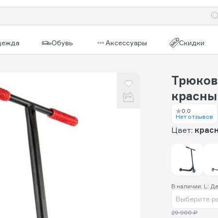
дежда
Обувь
Аксессуары
Скидки
Трюков
красны
0.0
Нет отзывов
Цвет:
крас
В наличии: L: Д
Выберите р
29 900 ₽