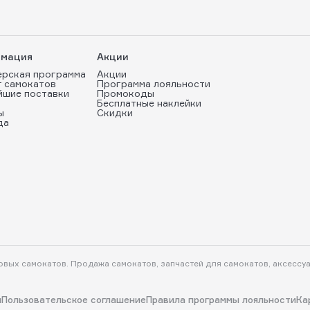
мация
Акции
ерская программа
Акции
т самокатов
Программа лояльности
йшие поставки
Промокоды
Бесплатные наклейки
ы
Скидки
да
ковых самокатов. Продажа самокатов, запчастей для самокатов, аксессу
и
Пользовательское соглашение
Правила программы лояльности
Ка