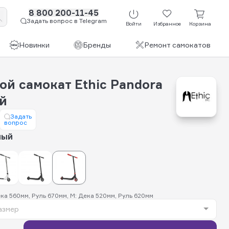
8 800 200-11-45
Задать вопрос в Telegram
Войти
Избранное
Корзина
Новинки
Бренды
Ремонт самокатов
ой самокат Ethic Pandora
й
Задать
вопрос
ный
ека 560мм, Руль 670мм, M: Дека 520мм, Руль 620мм
азмер