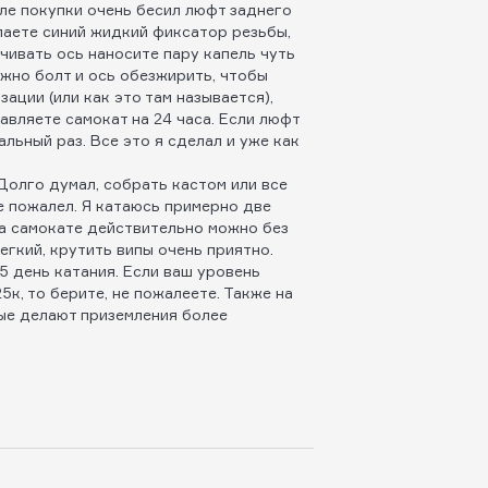
ле покупки очень бесил люфт заднего
паете синий жидкий фиксатор резьбы,
учивать ось наносите пару капель чуть
ужно болт и ось обезжирить, чтобы
ации (или как это там называется),
авляете самокат на 24 часа. Если люфт
льный раз. Все это я сделал и уже как
Долго думал, собрать кастом или все
е пожалел. Я катаюсь примерно две
На самокате действительно можно без
легкий, крутить випы очень приятно.
 5 день катания. Если ваш уровень
5к, то берите, не пожалеете. Также на
рые делают приземления более