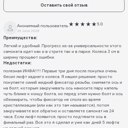
Оставить свой отзыв
5.0
Анонимный пользователь
19 June 2026
Преимущества:
Легкий и удобный. Прогресс из-за универсальности этого
самоката идет как и в стрите так и в парке. Колеса 3 см в
ширину прощают ошибки.
Недостатки:
полезная ИНФА!!!! Первые три дня после покупки очень
бесил люфт заднего колеса. Я нашел решение: просто
покупаете синий жидкий фиксатор резьбы, снимаете ось и
на болт, которым закручивать ось наносите пару капель
чуть ближе к концу болта, но перед этим нужно болт и ось
обезжирить, чтобы фиксатор не сполз во время
кристаллизации (или как это там называется), потом
закручиваете все обратно и оставляете самокат на 24
часа. Если люфт появится, просто подтяните ось в
финальный раз. Все это я сделал и уже как дней 5 люфта
на задней оси нет.