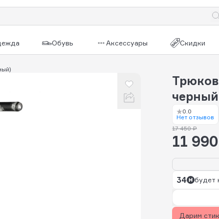
дежда
Обувь
Аксессуары
Скидки
ный)
Трюков
черный
0.0
Нет отзывов
17 450 ₽
11 990
34
будет 
Дарим сти