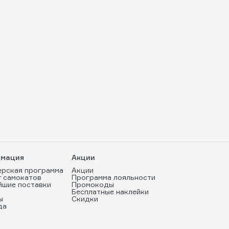
мация
Акции
ерская программа
Акции
т самокатов
Программа лояльности
йшие поставки
Промокоды
Бесплатные наклейки
ы
Скидки
да