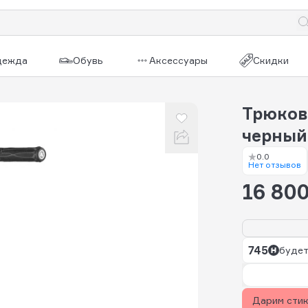
дежда
Обувь
Аксессуары
Скидки
Трюков
черный
0.0
Нет отзывов
16 800
745
будет
Дарим сти