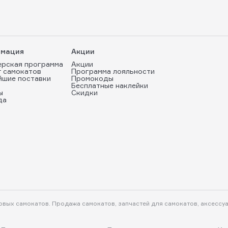
мация
Акции
ерская программа
Акции
т самокатов
Программа лояльности
йшие поставки
Промокоды
Бесплатные наклейки
ы
Скидки
да
ковых самокатов. Продажа самокатов, запчастей для самокатов, аксессу