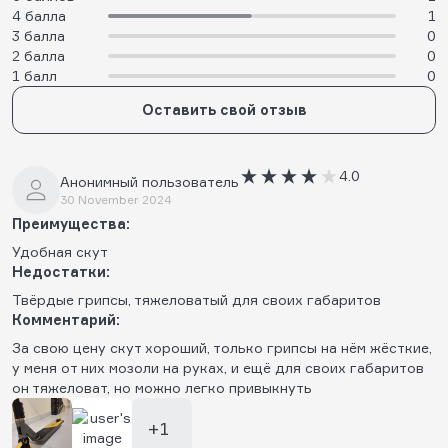
4 балла
1
3 балла
0
2 балла
0
1 балл
0
Оставить свой отзыв
4.0
Анонимный пользователь
30 November 2024
Преимущества:
Удобная скут
Недостатки:
Твёрдые грипсы, тяжеловатый для своих габаритов
Комментарий:
За свою цену скут хороший, только грипсы на нём жёсткие,
у меня от них мозоли на руках, и ещё для своих габаритов
он тяжеловат, но можно легко привыкнуть
+1