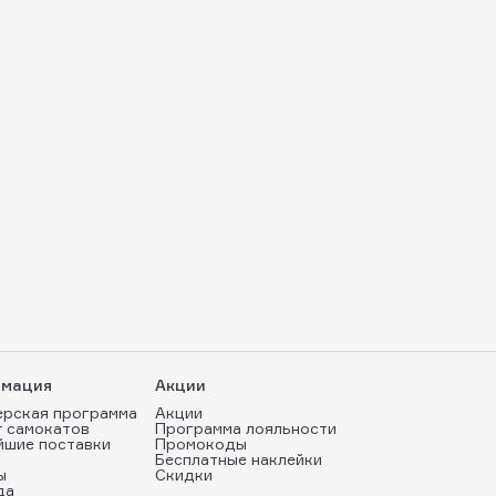
мация
Акции
ерская программа
Акции
т самокатов
Программа лояльности
йшие поставки
Промокоды
Бесплатные наклейки
ы
Скидки
да