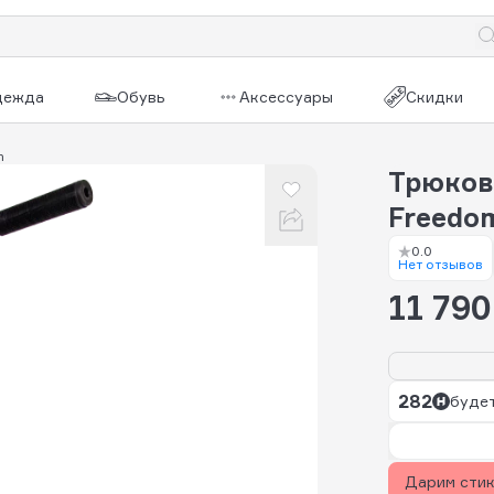
дежда
Обувь
Аксессуары
Скидки
m
Трюков
Freedo
0.0
Нет отзывов
11 790
282
будет
Дарим сти