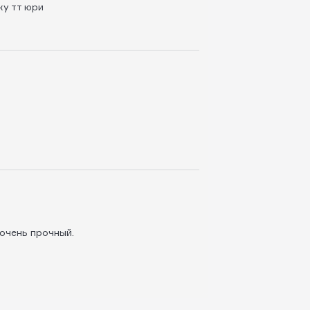
ку тт юри
очень прочный.