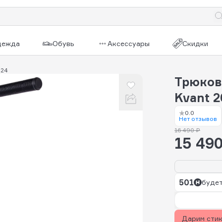
дежда
Обувь
Аксессуары
Скидки
024
Трюков
Kvant 
0.0
Нет отзывов
16 490 ₽
15 490
501
будет
Дарим сти