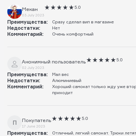
5.0
Мекан
03 July 2023
Преимущества:
Сразу сделал вип в магазине
Недостатки:
Нет
Комментарий:
Очень комфортный
5.0
Анонимный пользователь
02 July 2023
Преимущества:
Мал вес
Недостатки:
Алюминиевый
Комментарий:
Хороший самокат только жду уже втор
приходит
5.0
Покупатель
П
17 June 2023
Преимущества:
Отличный, легкий самокат. Трюки летя