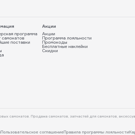
мация
Акции
ерская программа
Акции
т самокатов
Программа лояльности
йшие поставки
Промокоды
Бесплатные наклейки
ы
Скидки
да
ковых самокатов. Продажа самокатов, запчастей для самокатов, аксессу
и
Пользовательское соглашение
Правила программы лояльности
Ка