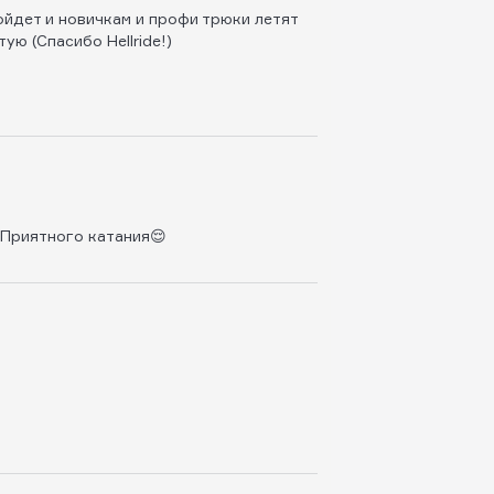
ойдет и новичкам и профи трюки летят
ую (Спасибо Hellride!)
 Приятного катания😌