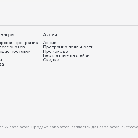
мация
Акции
ерская программа
Акции
т самокатов
Программа лояльности
йшие поставки
Промокоды
Бесплатные наклейки
ы
Скидки
да
ковых самокатов. Продажа самокатов, запчастей для самокатов, аксессу