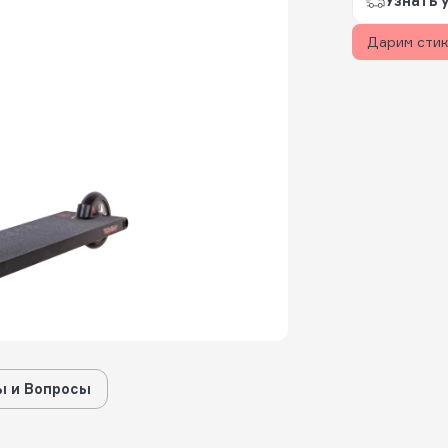
Узнать 
Дарим сти
 и Вопросы