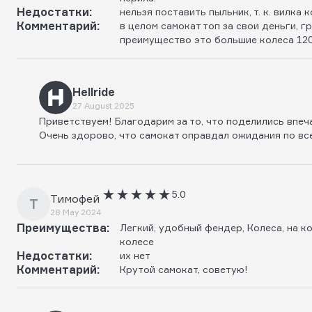
Недостатки:
нельзя поставить пыльник, т. к. вилка 
Комментарий:
в целом самокат топ за свои деньги, г
преимущество это большие колеса 12
Hellride
27 August 2025
Приветствуем! Благодарим за то, что поделились впеча
Очень здорово, что самокат оправдал ожидания по вс
5.0
Тимофей
Т
28 May 2024
Преимущества:
Легкий, удобный фендер, Колеса, на к
колесе
Недостатки:
их нет
Комментарий:
Крутой самокат, советую!