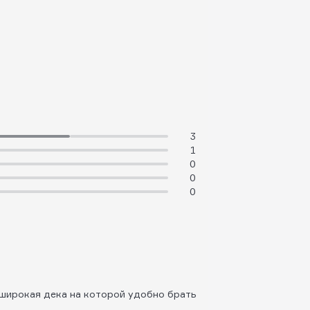
3
1
0
0
0
, широкая дека на которой удобно брать