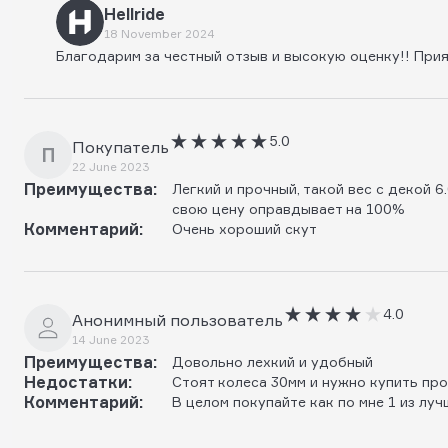
Hellride
18 November 2024
Благодарим за честный отзыв и высокую оценку!! При
5.0
Покупатель
П
22 June 2023
Преимущества:
Легкий и прочный, такой вес с декой 6
свою цену оправдывает на 100%
Комментарий:
Очень хороший скут
4.0
Анонимный пользователь
14 June 2023
Преимущества:
Довольно лехкий и удобный
Недостатки:
Стоят колеса 30мм и нужно купить про
Комментарий:
В целом покупайте как по мне 1 из луч