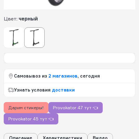
615
будет начислено за покупку
Цвет:
черный
Самовывоз из
2 магазинов
, сегодня
Узнать условия
доставки
Дарим стикеры!
Provokator 47 тут 👈
Provokator 45 тут 👈
Описание
Характеристики
Видео