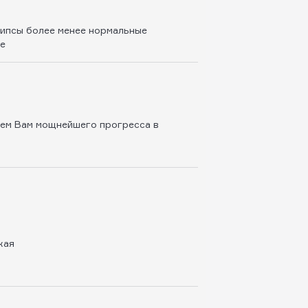
рипсы более менее нормальные
ке
аем Вам мощнейшего прогресса в
кая