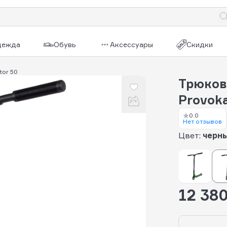
дежда
Обувь
Аксессуары
Скидки
tor 50
Трюков
Provoka
0.0
Нет отзывов
Цвет:
черны
12 380