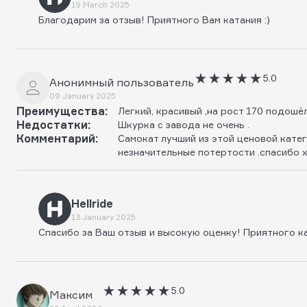
19 March 2025
Благодарим за отзыв! Приятного Вам катания :)
5.0
Анонимный пользователь
09 January 2025
Преимущества:
Легкий, красивый ,на рост 170 подошё
Недостатки:
Шкурка с завода не очень .
Комментарий:
Самокат лучший из этой ценовой катег
незначительные потертости .спасибо 
Hellride
13 January 2025
Спасибо за Ваш отзыв и высокую оценку! Приятного к
5.0
Максим