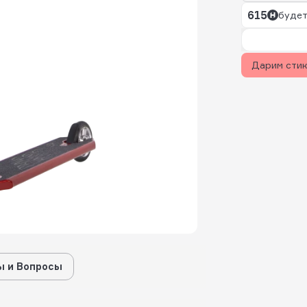
615
будет
Дарим сти
 и Вопросы