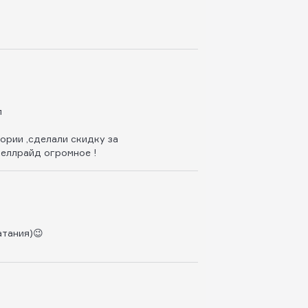
л
ории ,сделали скидку за
хеллрайд огромное !
атания)😉