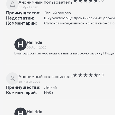
5.0
Анонимный пользователь
05 April 2025
Преимущества:
Легкий вес,scs.
Недостатки:
Шкурка:вообще практически не держи
Комментарий:
Самокат имба,новичëк на нём сможет с
Hellride
06 April 2025
Благодарим за честный отзыв и высокую оценку! Рады
5.0
Анонимный пользователь
18 March 2025
Преимущества:
Легкий
Комментарий:
Имба
Hellride