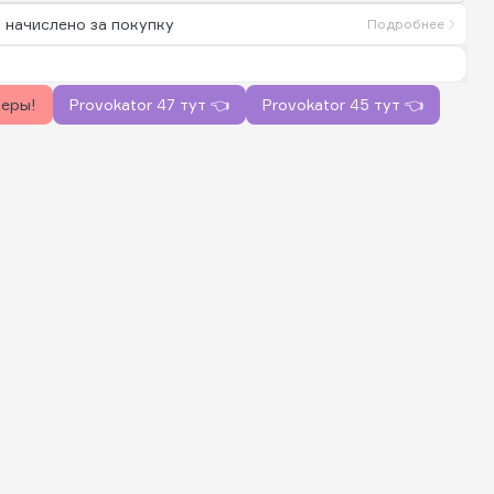
 начислено за покупку
Подробнее
керы!
Provokator 47 тут 👈
Provokator 45 тут 👈