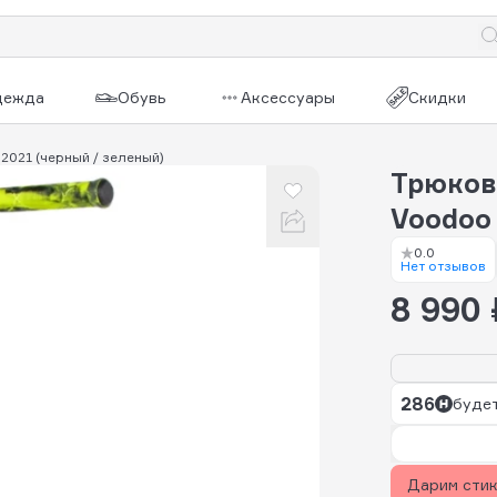
дежда
Обувь
Аксессуары
Скидки
2021 (черный / зеленый)
Трюков
Voodoo
0.0
Нет отзывов
8 990 
286
будет
Дарим сти