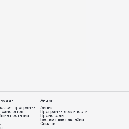
мация
Акции
ерская программа
Акции
т самокатов
Программа лояльности
йшие поставки
Промокоды
Бесплатные наклейки
ы
Скидки
да