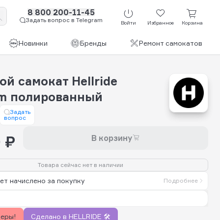
8 800 200-11-45
Задать вопрос в Telegram
Войти
Избранное
Корзина
Новинки
Бренды
Ремонт самокатов
й самокат Hellride
m полированный
Задать
вопрос
 ₽
В корзину
Товара сейчас нет в наличии
ет начислено за покупку
Подробнее
керы!
Сделано в HELLRIDE 🛠️