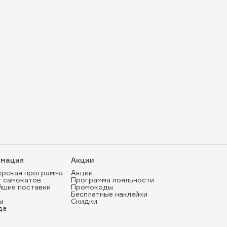
мация
Акции
ерская программа
Акции
т самокатов
Программа лояльности
йшие поставки
Промокоды
Бесплатные наклейки
ы
Скидки
да