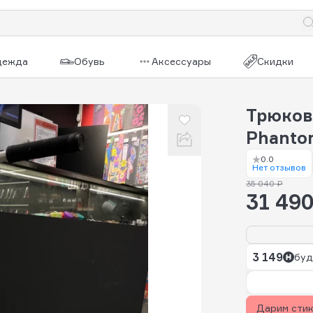
дежда
Обувь
Аксессуары
Скидки
Трюково
Phanto
0.0
Нет отзывов
35 040 ₽
31 490
3 149
буд
Дарим сти