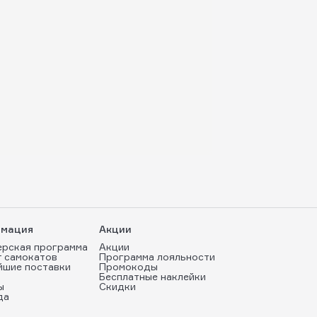
мация
Акции
ерская программа
Акции
т самокатов
Программа лояльности
йшие поставки
Промокоды
Бесплатные наклейки
ы
Скидки
да