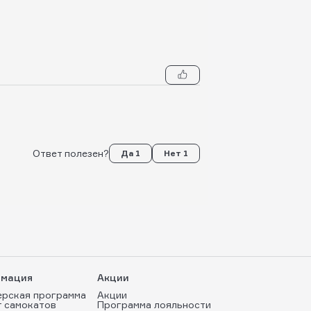
Ответ полезен?
Да 1
Нет 1
мация
Акции
ерская программа
Акции
т самокатов
Программа лояльности