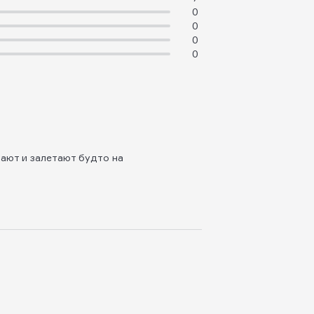
0
0
0
0
ают и залетают будто на