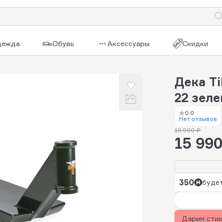
дежда
Обувь
Аксессуары
Скидки
Дека Til
22 зел
0.0
Нет отзывов
19 990 ₽
15 990
350
будет
Дарим сти