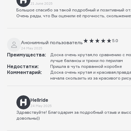
21 June 2025
Большое спасибо за такой подробный и позитивный отзыв 
Очень рады, что Вы оценили её прочность, скольжение 
5.0
Анонимный пользователь
24 May 2025
Преимущества:
Доска очень крутая,по сравнению с мо
лучше балансы и трюки по перилам
Недостатки:
Пришла в чуть порванной коробке
Комментарий:
Доска очень крутая и красивая,правда
начала скользить из за красивого рис
Hellride
24 May 2025
Здравствуйте! Благодарим за подробный отзыв и выс
довольны))