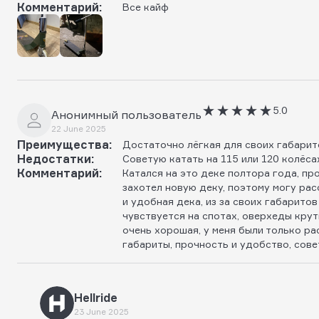
Комментарий:
Все кайф
5.0
Анонимный пользователь
22 June 2025
Преимущества:
Достаточно лёгкая для своих габарит
Недостатки:
Советую катать на 115 или 120 колёса
Комментарий:
Катался на это деке полтора года, про
захотел новую деку, поэтому могу рас
и удобная дека, из за своих габаритов
чувствуется на спотах, оверхеды крут
очень хорошая, у меня были только ра
габариты, прочность и удобство, сове
Hellride
23 June 2025