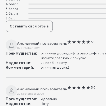
4 балла
3 балла
2 балла
1 балл
Оставить свой отзыв
5.0
Анонимный пользователь
07 October 2025
Преимущества:
отличная доска,фифти овер фифти лет
магните,советую к покупке
Недостатки:
их вообще нету
Комментарий:
отличная доска:)
5.0
Анонимный пользователь
22 September 2025
Преимущества:
Идеально
Недостатки:
Нету