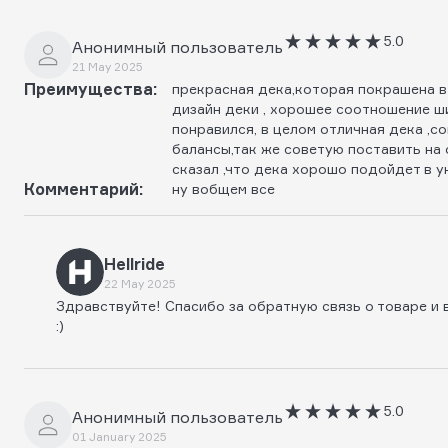
5.0
Анонимный пользователь
21 May 2025
Преимущества:
прекрасная дека,которая покрашена в
дизайн деки , хорошее соотношение ш
понравился, в целом отличная дека ,с
балансы,так же советую поставить на 
сказал ,что дека хорошо подойдет в у
Комментарий:
ну вобщем все
Hellride
22 May 2025
Здравствуйте! Спасибо за обратную связь о товаре и
:)
5.0
Анонимный пользователь
01 January 2025