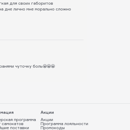
гкая для своих габоритов
на дне лично мне морально сложно
гранями чуточку боль😬😬😬
мация
Акции
ерская программа
Акции
т самокатов
Программа лояльности
йшие поставки
Промокоды