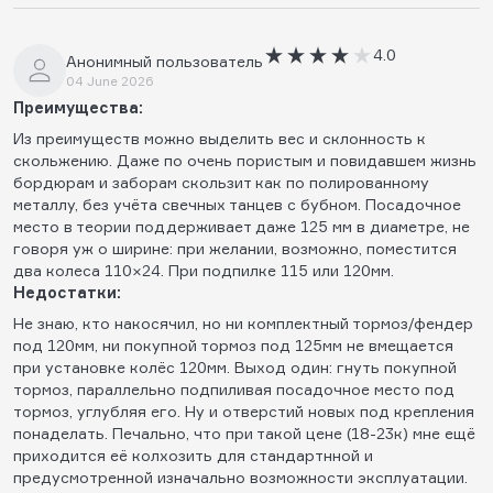
4.0
Анонимный пользователь
04 June 2026
Преимущества:
Из преимуществ можно выделить вес и склонность к
скольжению. Даже по очень пористым и повидавшем жизнь
бордюрам и заборам скользит как по полированному
металлу, без учëта свечных танцев с бубном. Посадочное
место в теории поддерживает даже 125 мм в диаметре, не
говоря уж о ширине: при желании, возможно, поместится
два колеса 110×24. При подпилке 115 или 120мм.
Недостатки:
Не знаю, кто накосячил, но ни комплектный тормоз/фендер
под 120мм, ни покупной тормоз под 125мм не вмещается
при установке колëс 120мм. Выход один: гнуть покупной
тормоз, параллельно подпиливая посадочное место под
тормоз, углубляя его. Ну и отверстий новых под крепления
понаделать. Печально, что при такой цене (18-23к) мне ещë
приходится еë колхозить для стандартнной и
предусмотренной изначально возможности эксплуатации.