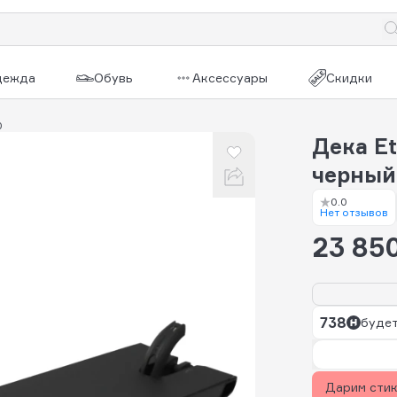
дежда
Обувь
Аксессуары
Скидки
0
Дека Et
черный
0.0
Нет отзывов
23 85
738
будет
Дарим сти