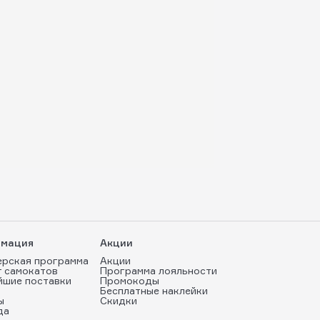
мация
Акции
ерская программа
Акции
т самокатов
Программа лояльности
йшие поставки
Промокоды
Бесплатные наклейки
ы
Скидки
да