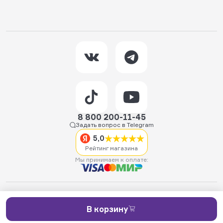
8 800 200-11-45
Задать вопрос в Telegram
5,0
Рейтинг магазина
Мы принимаем к оплате:
2026 © Hellride.ru — магазин трюковых самокатов. Продажа
самокатов, запчастей для самокатов, аксессуаров, экипировки,
одежды и обуви.
В корзину