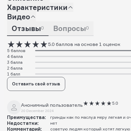
Характеристики
Видео
Отзывы
Вопросы
0
0
5.0 баллов на основе 1 оценок
5 баллов
4 балла
3 балла
2 балла
1 балл
Оставить свой отзыв
5.0
Анонимный пользователь
20 December 2024
Преимущества:
гринды как по маслу,в меру легкая и о
Недостатки:
нет
Комментарий:
советую людям который хотят легкую 