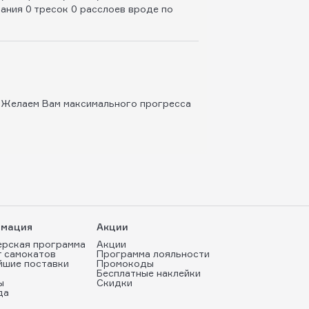
ьания 0 тресок 0 расслоев вроде по
! Желаем Вам максимального прогресса
мация
Акции
ерская программа
Акции
т самокатов
Программа лояльности
йшие поставки
Промокоды
Бесплатные наклейки
ы
Скидки
да