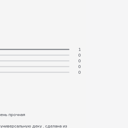
1
0
0
0
0
чень прочная
универсальную деку , сделана из