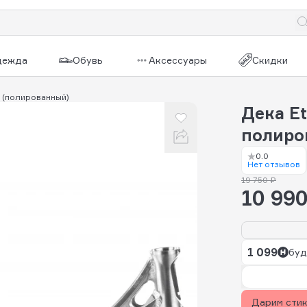
дежда
Обувь
Аксессуары
Скидки
0 (полированный)
Дека Et
полиро
0.0
Нет отзывов
19 750 ₽
10 990
1 099
буд
Дарим сти