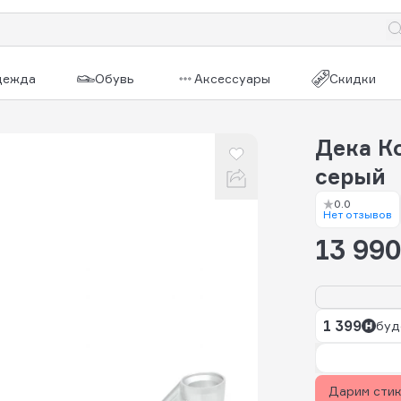
дежда
Обувь
Аксессуары
Скидки
Дека К
серый
0.0
Нет отзывов
13 990
1 399
буд
Дарим сти