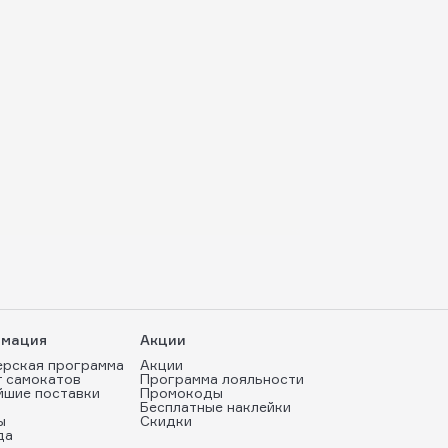
мация
Акции
ерская программа
Акции
т самокатов
Программа лояльности
йшие поставки
Промокоды
Бесплатные наклейки
ы
Скидки
да