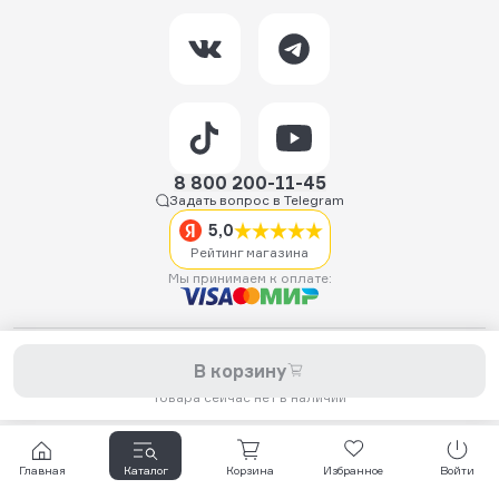
8 800 200-11-45
Задать вопрос в Telegram
5,0
Рейтинг магазина
Мы принимаем к оплате:
2026 © Hellride.ru — магазин трюковых самокатов. Продажа
В корзину
самокатов, запчастей для самокатов, аксессуаров, экипировки,
одежды и обуви.
Товара сейчас нет в наличии
Главная
Каталог
Корзина
Избранное
Войти