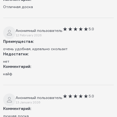
Отличная доска
5.0
Анонимный пользователь
12 February 2026
Преимущества:
очень удобная, идеально скользит
Недостатки:
нет
Комментарий:
кайф
5.0
Анонимный пользователь
13 January 2026
Комментарий:
лучшая доска