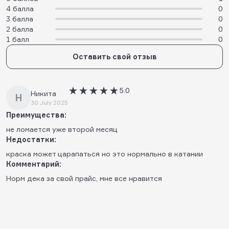
4 балла
0
3 балла
0
2 балла
0
1 балл
0
Оставить свой отзыв
5.0
Никита
Н
30 July 2025
Преимущества:
не ломается уже второй месяц
Недостатки:
краска может царапаться но это нормально в катании
Комментарий:
Норм дека за свой прайс, мне все нравится