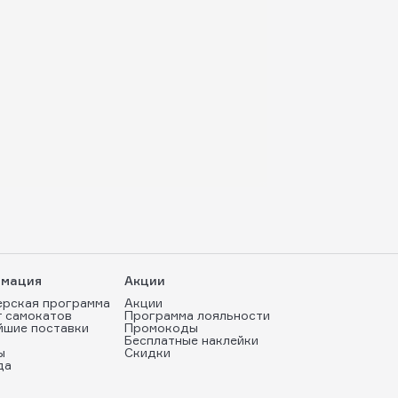
мация
Акции
ерская программа
Акции
т самокатов
Программа лояльности
йшие поставки
Промокоды
Бесплатные наклейки
ы
Скидки
да