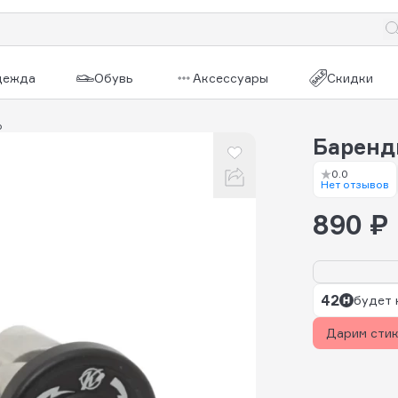
дежда
Обувь
Аксессуары
Скидки
о
Баренд
0.0
Нет отзывов
890 ₽
42
будет 
Дарим сти