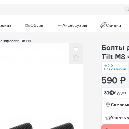
дежда
Обувь
Аксессуары
Скидки
омпрессии Tilt M8
Болты 
Tilt M8
0.0
Нет отзывов
590 ₽
31
будет 
Самовы
Узнать 