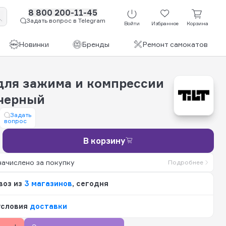
8 800 200-11-45
Задать вопрос в Telegram
Войти
Избранное
Корзина
Новинки
Бренды
Ремонт самокатов
для зажима и компрессии
 черный
Задать
вопрос
В корзину
начислено за покупку
Подробнее
воз из
3 магазинов
, сегодня
условия
доставки