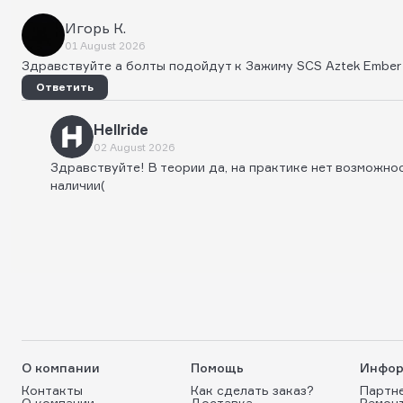
Игорь К.
01 August 2026
Здравствуйте а болты подойдут к Зажиму SCS Aztek Ember
Ответить
Hellride
02 August 2026
Здравствуйте! В теории да, на практике нет возможнос
наличии(
О компании
Помощь
Инфор
Контакты
Как сделать заказ?
Партн
О компании
Доставка
Ремон