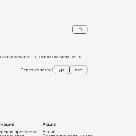
ти проверить т.к. такого зажима нет в
Ответ полезен?
Да
Нет
мация
Акции
ерская программа
Акции
т самокатов
Программа лояльности