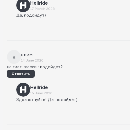
Hellride
17 March 2026
Да, подойдут)
клим
к
14 June 2026
на тилт классик подойдет?
Ответить
Hellride
15 June 2026
Здравствуйте! Да, подойдёт)