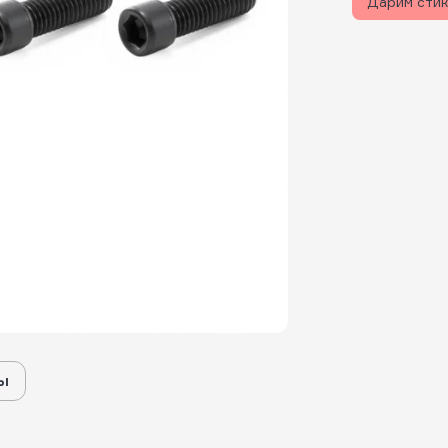
Дарим сти
ы