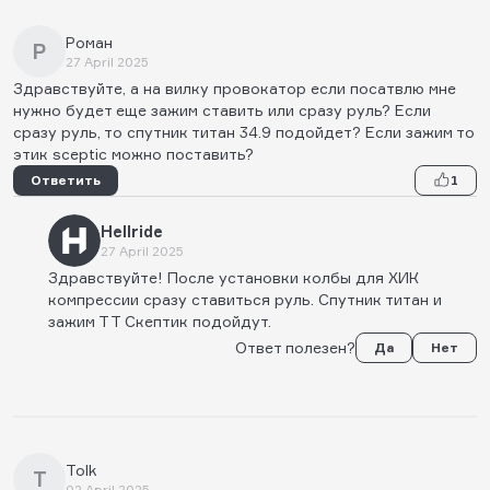
Роман
Р
27 April 2025
Здравствуйте, а на вилку провокатор если посатвлю мне
нужно будет еще зажим ставить или сразу руль? Если
сразу руль, то спутник титан 34.9 подойдет? Если зажим то
этик sceptic можно поставить?
Ответить
1
Hellride
27 April 2025
Здравствуйте! После установки колбы для ХИК
компрессии сразу ставиться руль. Спутник титан и
зажим ТТ Скептик подойдут.
Ответ полезен?
Да
Нет
Tolk
T
02 April 2025