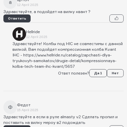
а
12 April 2025
Здравствуйте, а подойдет на вилку квант ?
Ответить
Hellride
12 April 2025
Здравствуйте! Колбы под HIC не совместимы с данной
вилкой, Вам подойдет компрессионная колба Kvant
IHC - https://www.hellride.ru/catalog/zapchasti-dlya-
tryukovyh-samokatov/drugie-detali/kompressionnaya-
kolba-tech-team-ihc-kvant/5657
Ответ полезен?
Да 1
Нет
Федот
Ф
15 April 2025
Здравствуйте а если в руле almasty v2 Сделать пропил и
поставить на вилку мероу в2 подождать