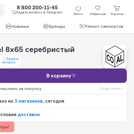
8 800 200-11-45
Задать вопрос в Telegram
Войти
Избранное
Корзина
Новинки
Бренды
Ремонт самокатов
al 8х65 серебристый
Задать
вопрос
В корзину
ачислено за покупку
Подробнее
воз из
3 магазинов
, сегодня
условия
доставки
керы!