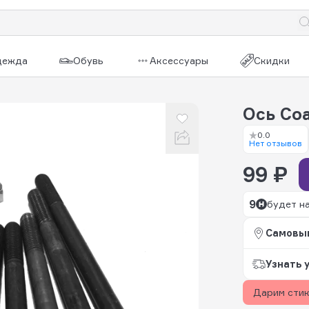
дежда
Обувь
Аксессуары
Скидки
Ось Co
0.0
Нет отзывов
99 ₽
9
будет н
Самовы
Узнать 
Дарим сти