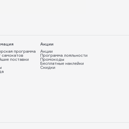
мация
Акции
ерская программа
Акции
т самокатов
Программа лояльности
йшие поставки
Промокоды
Бесплатные наклейки
ы
Скидки
да