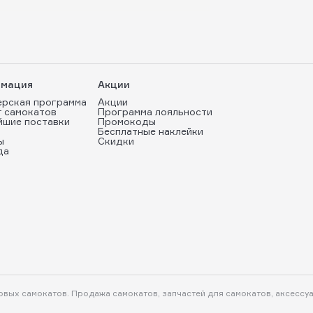
мация
Акции
ерская программа
Акции
т самокатов
Программа лояльности
йшие поставки
Промокоды
Бесплатные наклейки
ы
Скидки
да
ковых самокатов. Продажа самокатов, запчастей для самокатов, аксессу