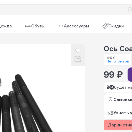
дежда
Обувь
Аксессуары
Скидки
Ось Co
0.0
Нет отзывов
99 ₽
9
будет н
Самовы
Узнать 
Дарим сти