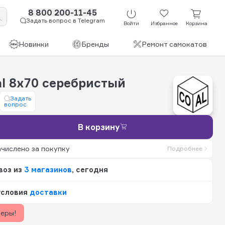
8 800 200-11-45
Задать вопрос в Telegram
Войти
Избранное
Корзина
Новинки
Бренды
Ремонт самокатов
al 8x70 серебристый
Задать
вопрос
В корзину
ачислено за покупку
Подробнее
воз из
3 магазинов
, сегодня
условия
доставки
керы!