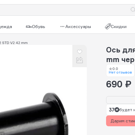
дежда
Обувь
Аксессуары
Скидки
12 STD V2 42 mm
Ось для
mm че
0.0
Нет отзывов
690 ₽
37
будет 
Дарим сти