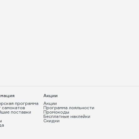
мация
Акции
ерская программа
Акции
т самокатов
Программа лояльности
йшие поставки
Промокоды
Бесплатные наклейки
ы
Скидки
да