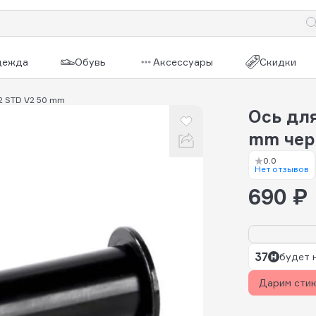
дежда
Обувь
Аксессуары
Скидки
12 STD V2 50 mm
Ось для
mm че
0.0
Нет отзывов
690 ₽
37
будет 
Дарим сти