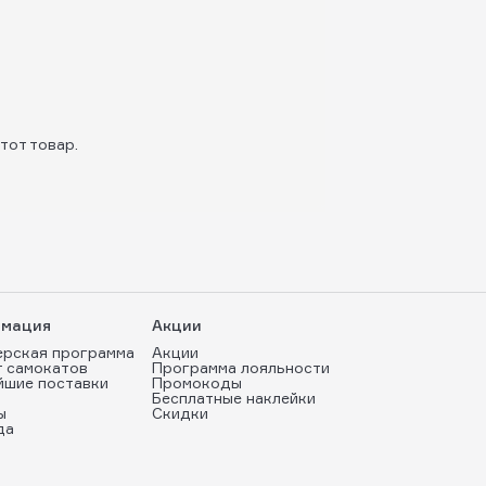
тот товар.
мация
Акции
ерская программа
Акции
т самокатов
Программа лояльности
йшие поставки
Промокоды
Бесплатные наклейки
ы
Скидки
да