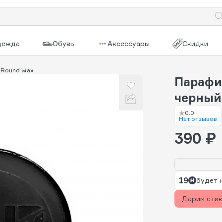
дежда
Обувь
Аксессуары
Скидки
 Round Wax
Парафи
черный
0.0
Нет отзывов
390 ₽
19
будет 
Дарим сти