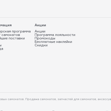
мация
Акции
ерская программа
Акции
т самокатов
Программа лояльности
йшие поставки
Промокоды
Бесплатные наклейки
ы
Скидки
да
ковых самокатов. Продажа самокатов, запчастей для самокатов, аксессу