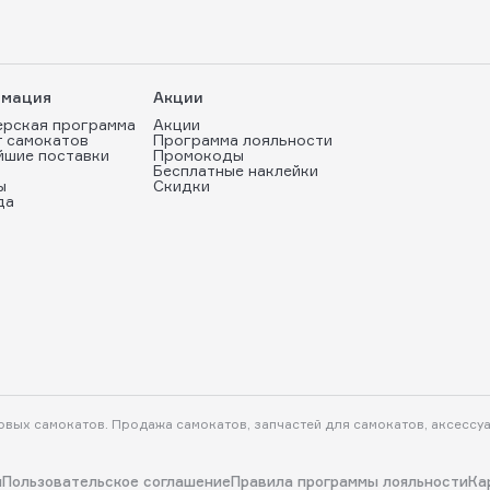
мация
Акции
ерская программа
Акции
т самокатов
Программа лояльности
йшие поставки
Промокоды
Бесплатные наклейки
ы
Скидки
да
ковых самокатов. Продажа самокатов, запчастей для самокатов, аксессу
и
Пользовательское соглашение
Правила программы лояльности
Ка