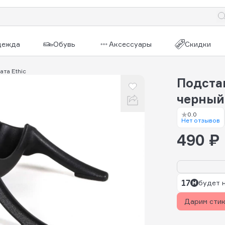
дежда
Обувь
Аксессуары
Скидки
та Ethic
Подстав
черный
0.0
Нет отзывов
490 ₽
17
будет 
Дарим сти