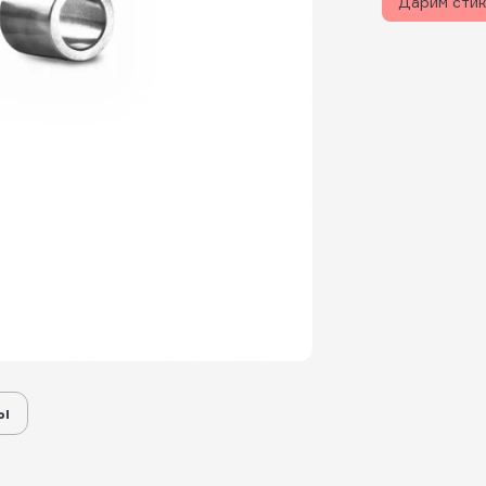
Дарим сти
ы