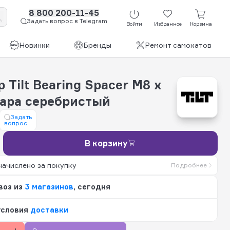
8 800 200-11-45
Задать вопрос в Telegram
Войти
Избранное
Корзина
Новинки
Бренды
Ремонт самокатов
 Tilt Bearing Spacer M8 x
ара серебристый
Задать
вопрос
В корзину
начислено за покупку
Подробнее
воз из
3 магазинов
, сегодня
условия
доставки