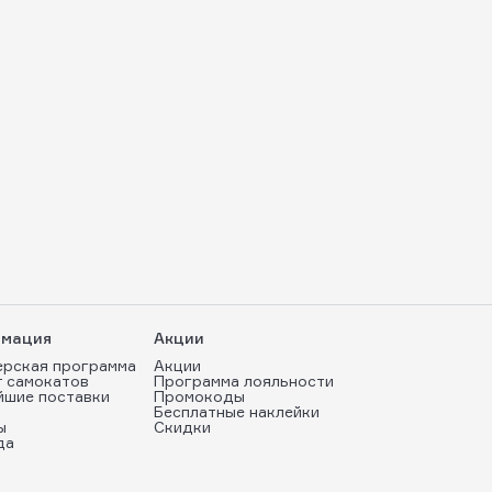
мация
Акции
ерская программа
Акции
т самокатов
Программа лояльности
йшие поставки
Промокоды
Бесплатные наклейки
ы
Скидки
да