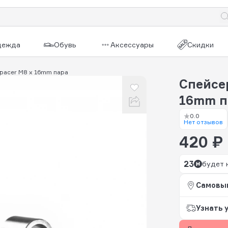
дежда
Обувь
Аксессуары
Скидки
 Spacer M8 x 16mm пара
Спейсер
16mm п
0.0
Нет отзывов
420 ₽
23
будет 
Самовы
Узнать 