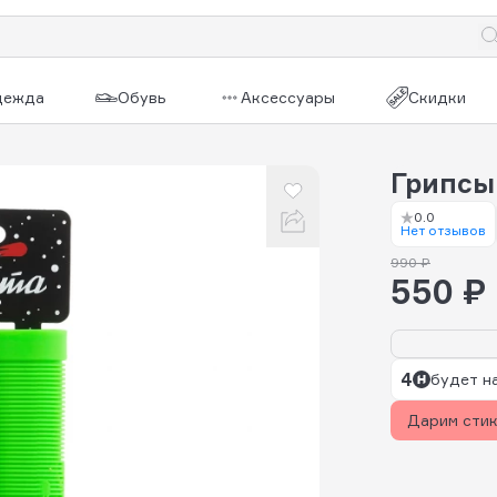
дежда
Обувь
Аксессуары
Скидки
Грипсы
0.0
Нет отзывов
990 ₽
550 ₽
4
будет н
Дарим сти