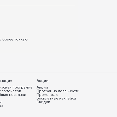
о более тонкую
мация
Акции
ерская программа
Акции
т самокатов
Программа лояльности
йшие поставки
Промокоды
Бесплатные наклейки
ы
Скидки
да