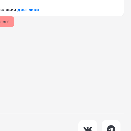
условия
доставки
керы!