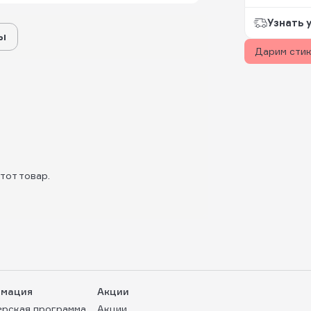
Узнать 
ы
Дарим сти
тот товар.
мация
Акции
ерская программа
Акции