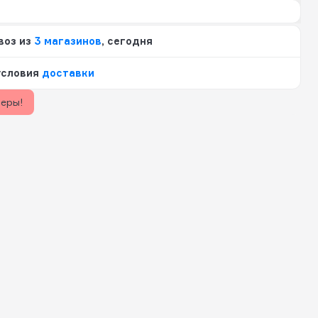
воз из
3 магазинов
, сегодня
условия
доставки
керы!