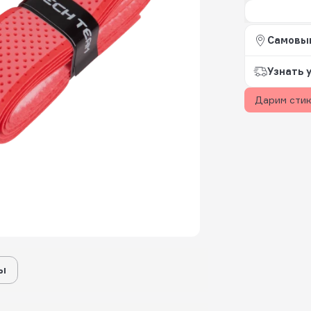
Самовы
Узнать 
Дарим сти
ы