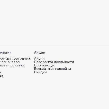
мация
Акции
ерская программа
Акции
т самокатов
Программа лояльности
йшие поставки
Промокоды
Бесплатные наклейки
ы
Скидки
да