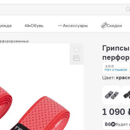
дежда
Обувь
Аксессуары
Скидки
перфорированные
Грипсы
перфор
0.0
Нет отзывов
Цвет:
крас
1 090 
86
будет 