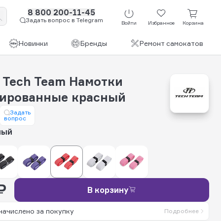
8 800 200-11-45
Задать вопрос в Telegram
Войти
Избранное
Корзина
Новинки
Бренды
Ремонт самокатов
 Tech Team Намотки
ированные красный
Задать
вопрос
ный
₽
В корзину
начислено за покупку
Подробнее