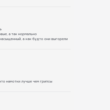
ь
овые, а так нормально
насыщенный, а как будто они выгорели
 что намотки лучше чем грипсы