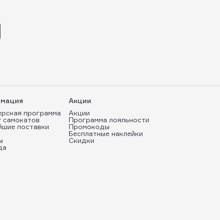
мация
Акции
ерская программа
Акции
т самокатов
Программа лояльности
йшие поставки
Промокоды
Бесплатные наклейки
ы
Скидки
да