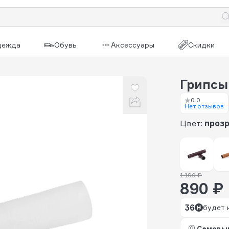
дежда
Обувь
Аксессуары
Скидки
Грипсы 
0.0
Нет отзывов
Цвет:
проз
1 190 ₽
890 ₽
36
будет 
Самовы