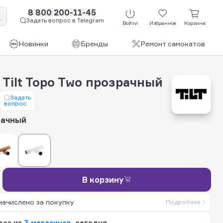
8 800 200-11-45
Задать вопрос в Telegram
Войти
Избранное
Корзина
Новинки
Бренды
Ремонт самокатов
Tilt Topo Two прозрачный
Задать
вопрос
рачный
В корзину
начислено за покупку
Подробнее
воз из
3 магазинов
, сегодня