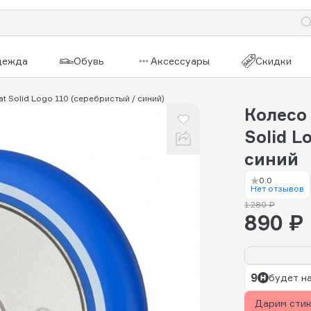
дежда
Обувь
Аксессуары
Скидки
t Solid Logo 110 (серебристый / синий)
Колесо 
Solid L
синий
0.0
Нет отзывов
1 280 ₽
890 ₽
9
будет н
Дарим сти