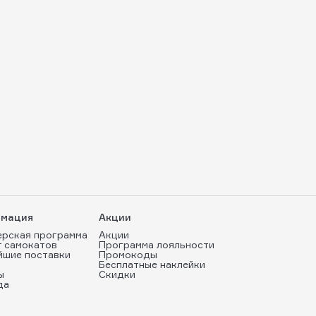
мация
Акции
ерская программа
Акции
т самокатов
Программа лояльности
йшие поставки
Промокоды
Бесплатные наклейки
ы
Скидки
да