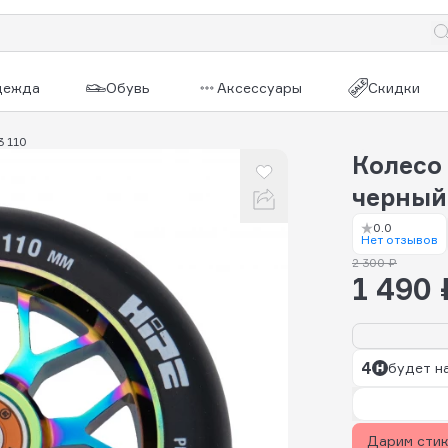
дежда
Обувь
Аксессуары
Скидки
3 110
Колесо 
черный
0.0
Нет отзывов
2 300 ₽
1 490 
4
будет н
Дарим сти