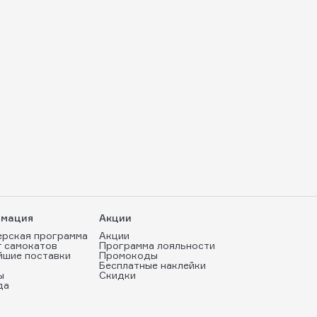
мация
Акции
ерская программа
Акции
т самокатов
Программа лояльности
йшие поставки
Промокоды
Бесплатные наклейки
ы
Скидки
да