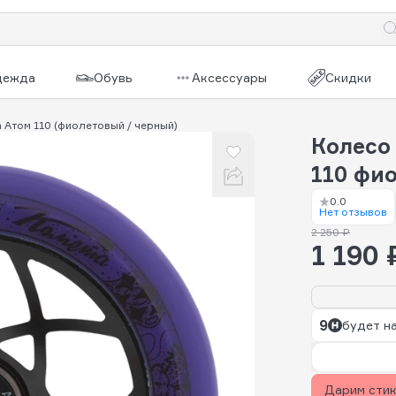
дежда
Обувь
Аксессуары
Скидки
 Атом 110 (фиолетовый / черный)
Колесо
110 фи
0.0
Нет отзывов
2 250 ₽
1 190 
9
будет н
Дарим сти