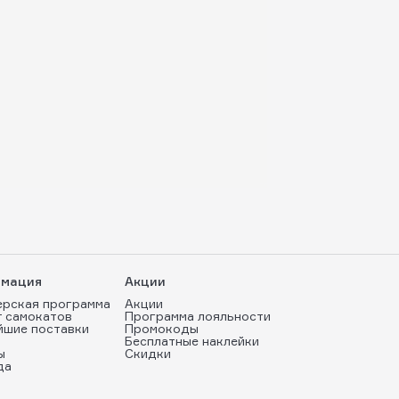
мация
Акции
ерская программа
Акции
т самокатов
Программа лояльности
йшие поставки
Промокоды
Бесплатные наклейки
ы
Скидки
да