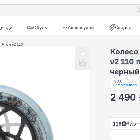
дежда
Обувь
Аксессуары
Скидки
 Атом v2 110
Колесо
v2 110 
черный
0.0
Нет отзывов
2 490 
116
будет