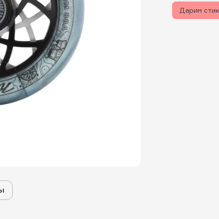
Дарим сти
ы