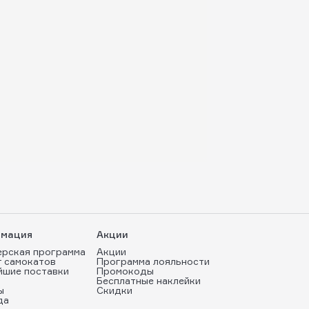
мация
Акции
ерская программа
Акции
т самокатов
Программа лояльности
йшие поставки
Промокоды
Бесплатные наклейки
ы
Скидки
да