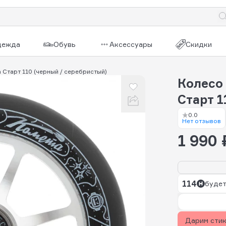
дежда
Обувь
Аксессуары
Скидки
 Старт 110 (черный / серебристый)
Колесо
Старт 
0.0
Нет отзывов
1 990 
114
будет
Дарим сти