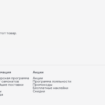
тот товар.
мация
Акции
ерская программа
Акции
т самокатов
Программа лояльности
йшие поставки
Промокоды
Бесплатные наклейки
ы
Скидки
да