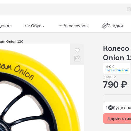
дежда
Обувь
Аксессуары
Скидки
eam Onion 120
Колесо
Onion 
0.0
Нет отзывов
1 490 ₽
790 ₽
1
будет на
Дарим сти